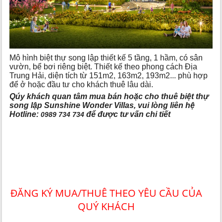
Mô hình biệt thự song lập thiết kế 5 tầng, 1 hầm, có sân
vườn, bể bơi riêng biệt. Thiết kế theo phong cách Địa
Trung Hải, diện tích từ 151m2, 163m2, 193m2... phù hợp
để ở hoặc đầu tư cho khách thuê lâu dài.
Qúy khách quan tâm mua bán hoặc cho thuê biệt thự
song lập Sunshine Wonder Villas, vui lòng liên hệ
Hotline:
để được tư vấn chi tiết
0989 734 734
ĐĂNG KÝ MUA/THUÊ THEO YÊU CẦU CỦA
QUÝ KHÁCH