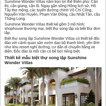
Sunshine Wonder Villas nắm trọn lợi thế thiên phú: Cận
thị, cận giang, cận lộ. Ngay gần sông Hồng lịch sử, Hồ
Tây thơ mộng, các tuyến đường chính Võ Chí Công,
Nguyễn Văn Huyên, Phạm Văn Đồng, cầu Nhật Tân, cầu
Thăng Long.
Sunshine Wonder Villas thiết kế gồm 3 mô hình:
shophouse thương mại, biệt thự song lập và biệt thự đơn
lập.
Biệt thự song lập Sunshine Wonder Villas có thiết kế độc
đáo với cảnh quan sân vườn dạo bộ thanh bình, yên tĩnh
như khu resort nghỉ dưỡng, cư dân di chuyển bằng xe
điện. Độc đáo là mỗi căn có bể bơi riêng biệt.
Thiết kế mẫu biệt thự song lập Sunshine
Wonder Villas