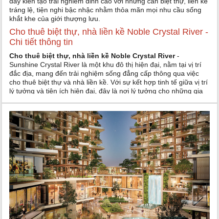
đây kiến tạo trải nghiểm đỉnh cao với những căn biệt thự, liền kề
tráng lệ, tiện nghi bậc nhậc nhằm thỏa mãn mọi nhu cầu sống
khắt khe của giới thượng lưu.
Cho thuê biệt thự, nhà liền kề Noble Crystal River -
Chi tiết thông tin
Cho thuê biệt thự, nhà liền kề Noble Crystal River
-
Sunshine Crystal River là một khu đô thị hiện đại, nằm tại vị trí
đắc địa, mang đến trải nghiệm sống đẳng cấp thông qua việc
cho thuê biệt thự và nhà liền kề. Với sự kết hợp tinh tế giữa vị trí
lý tưởng và tiện ích hiện đại, đây là nơi lý tưởng cho những gia
đình đang tìm kiếm không gian sống chất lượng.
Chuỗi tiện ích hiện đại - Cho thuê biệt thự, nhà liền kề
Sunshine Crystal River