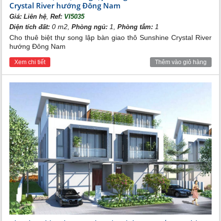
Crystal River hướng Đông Nam
Cho thuê căn hộ chung cư Noble Crystal River
Bán căn hộ chung cư Noble Crystal River
,
Giá:
Liên hệ
Ref:
VI5035
0 m2,
1,
1
Diện tích đất:
Phòng ngủ:
Phòng tắm:
Cho thuê biệt thự song lập bàn giao thô Sunshine Crystal River
hướng Đông Nam
Xem chi tiết
Thêm vào giỏ hàng