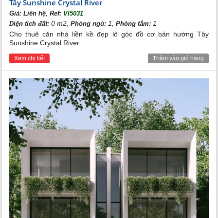
Tây Sunshine Crystal River
,
Giá:
Liên hệ
Ref:
VI5031
0 m2,
1,
1
Diện tích đất:
Phòng ngủ:
Phòng tắm:
Cho thuê căn nhà liền kề đẹp lô góc đồ cơ bản hướng Tây
Sunshine Crystal River
Xem chi tiết
Thêm vào giỏ hàng