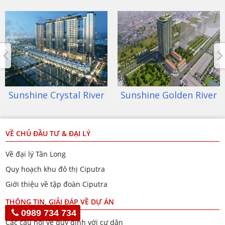
tal River
Sunshine Golden River
Sunshine 
VỀ CHỦ ĐẦU TƯ & ĐẠI LÝ
Về đại lý Tân Long
Quy hoạch khu đô thị Ciputra
Giới thiệu về tập đoàn Ciputra
THÔNG TIN, GIẢI ĐÁP VỀ DỰ ÁN
0989 734 734
Các câu hỏi về quy định với cư dân