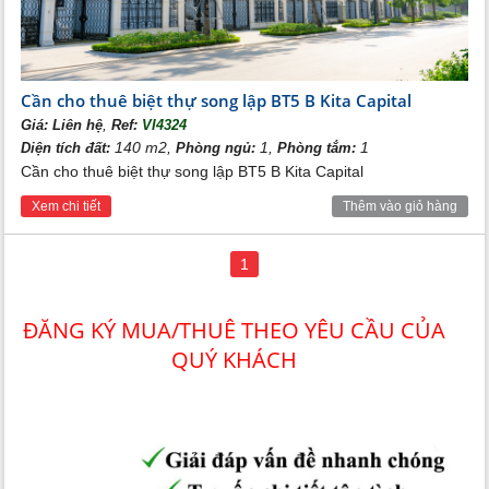
Cần cho thuê biệt thự song lập BT5 B Kita Capital
,
Giá:
Liên hệ
Ref:
VI4324
140 m2,
1,
1
Diện tích đất:
Phòng ngủ:
Phòng tắm:
Cần cho thuê biệt thự song lập BT5 B Kita Capital
Xem chi tiết
Thêm vào giỏ hàng
1
Xem thêm:
ĐĂNG KÝ MUA/THUÊ THEO YÊU CẦU CỦA
Bán The Melody Village Ciputra
QUÝ KHÁCH
The Melody Complex Ciputra