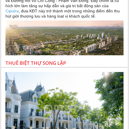
và Đường nối Võ Chí Công - Phạm Văn Đồng. Đây chính là cú
hích lớn làm tăng sự hấp dẫn và giá trị bất động sản của
Ciputra
, đưa KĐT này trở thành một trong những điểm đến thu
hút giới thượng lưu và hàng loạt vị khách quốc tế.
THUÊ BIỆT THỰ SONG LẬP
The Melody Ciputra nằm ngay tại khuôn viên KĐT Ciputra - Vị trí
đắt giá nhất tại KĐT, nơi được đánh giá có cộng đồng người
nước ngoài sinh sống đông nhất tại Hà Nội với mức giá cho thuê
luôn cao gấp đôi so với mặt bằng chung hiện tại. Ngoài ra, The
Melody Ciputra còn được thừa hưởng toàn bộ các tiện ích đẳng
cấp 5 sao tại khu đô thị này từ vui chơi giải trí, làm đẹp tới ẩm
thực, thể thao và vô số những tiện ích dành riêng cho giới tinh
hoa.