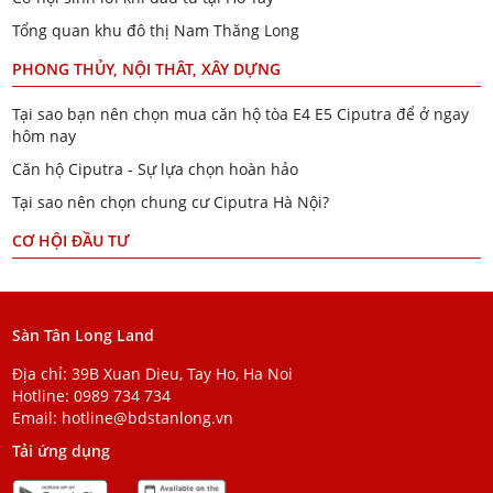
Tổng quan khu đô thị Nam Thăng Long
PHONG THỦY, NỘI THÂT, XÂY DỰNG
Tại sao bạn nên chọn mua căn hộ tòa E4 E5 Ciputra để ở ngay
hôm nay
Căn hộ Ciputra - Sự lựa chọn hoàn hảo
Tại sao nên chọn chung cư Ciputra Hà Nội?
CƠ HỘI ĐẦU TƯ
Sàn Tân Long Land
Địa chỉ: 39B Xuan Dieu, Tay Ho, Ha Noi
Hotline:
0989 734 734
Email:
hotline@bdstanlong.vn
Tải ứng dụng