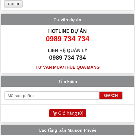
Tư vấn dự án
HOTLINE DỰ ÁN
0989 734 734
LIÊN HỆ QUẢN LÝ
0989 734 734
TƯ VẤN MUA/THUÊ QUA MẠNG
Tìm kiếm
Giỏ hàng (
0
)
Cao tầng bán Maison Privée