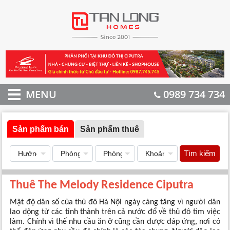
MENU
0989 734 734
Sản phẩm bán
Sản phẩm thuê
Tìm kiếm
Thuê The Melody Residence Ciputra
Mật độ dân số của thủ đô Hà Nội ngày càng tăng vì người dân
lao dộng từ các tỉnh thành trên cả nước đổ về thủ đô tìm việc
làm. Chính vì thế nhu cầu ăn ở cũng cần được đáp ứng, nơi có