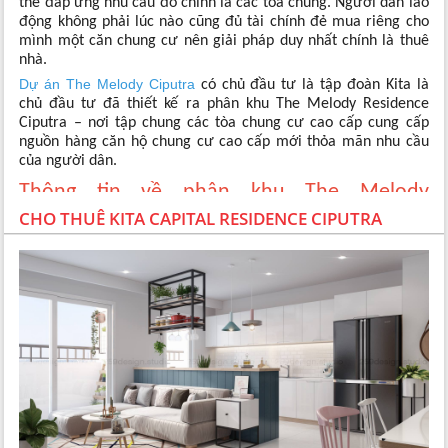
thể đáp ứng nhu cầu đó chính là các tòa chung. Người dân lao
động không phải lúc nào cũng đủ tài chính đẻ mua riêng cho
mình một căn chung cư nên giải pháp duy nhất chính là thuê
nhà.
Dự án The Melody Ciputra
có chủ đầu tư là tập đoàn Kita là
chủ đầu tư đã thiết kế ra phân khu The Melody Residence
Ciputra – nơi tập chung các tòa chung cư cao cấp cung cấp
nguồn hàng căn hộ chung cư cao cấp mới thỏa mãn nhu cầu
của người dân.
Thông tin về phân khu The Melody
CHO THUÊ KITA CAPITAL RESIDENCE CIPUTRA
Residence Ciputra