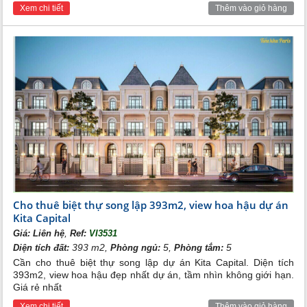
Xem chi tiết
Thêm vào giỏ hàng
ích mà khu đô thị man lại. Cho thuê chung cư giá rẻ mở ra cơ
hội cho những người lao động có thu nhập thấp cugnx như
giúp gia chủ thu về một khoản thu nhập.
Giá cho thuê căn hộ phụ thuộc vào các yếu tố như diện tích
phòng, độ cao căn hộ, nội thất của căn hộ, … mà có thể đưa ra
mức giá hợp lý dao động từ 7 triệu – 20 triệu.
Thuê căn hộ chung cư The Melody Residence Ciputra giúp giải
quyết vẫn đề thiếu nhà ở, mang đến cơ hội kinh doanh và
nâng tầm giá trị thực cho gia chủ.
Xem thêm:
Thuê The Melody Residence Ciputra
Thuê The Melody Village Ciputra
Cho thuê biệt thự song lập 393m2, view hoa hậu dự án
Kita Capital
,
Giá:
Liên hệ
Ref:
VI3531
393 m2,
5,
5
Diện tích đất:
Phòng ngủ:
Phòng tắm:
Cần cho thuê biệt thự song lập dự án Kita Capital. Diện tích
393m2, view hoa hậu đẹp nhất dự án, tầm nhìn không giới hạn.
Giá rẻ nhất
Xem chi tiết
Thêm vào giỏ hàng