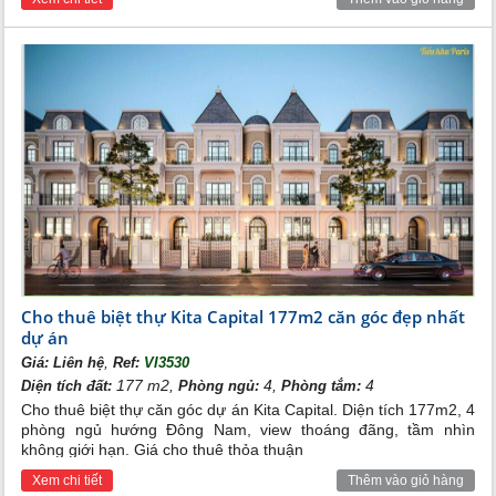
Cho thuê biệt thự Kita Capital 177m2 căn góc đẹp nhất
dự án
,
Giá:
Liên hệ
Ref:
VI3530
177 m2,
4,
4
Diện tích đất:
Phòng ngủ:
Phòng tắm:
Cho thuê biệt thự căn góc dự án Kita Capital. Diện tích 177m2, 4
phòng ngủ hướng Đông Nam, view thoáng đãng, tầm nhìn
không giới hạn. Giá cho thuê thỏa thuận
Xem chi tiết
Thêm vào giỏ hàng