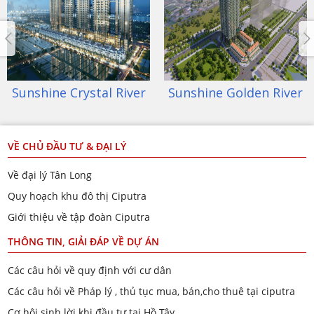
Sunshine Crystal River
Sunshine Golden River
VỀ CHỦ ĐẦU TƯ & ĐẠI LÝ
Về đại lý Tân Long
Quy hoạch khu đô thị Ciputra
Giới thiệu về tập đoàn Ciputra
THÔNG TIN, GIẢI ĐÁP VỀ DỰ ÁN
Các câu hỏi về quy định với cư dân
Các câu hỏi về Pháp lý , thủ tục mua, bán,cho thuê tại ciputra
Cơ hội sinh lời khi đầu tư tại Hồ Tây