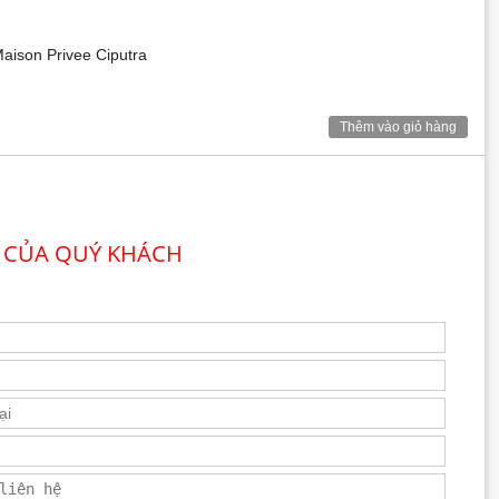
aison Privee Ciputra
Thêm vào giỏ hàng
hu cầu thuê ổn định trên thị trường.
 CỦA QUÝ KHÁCH
hàng ngày và dễ dàng duy trì trong thời gian dài.
năng kết nối linh hoạt tới các khu vực trọng điểm của Hà Nội.