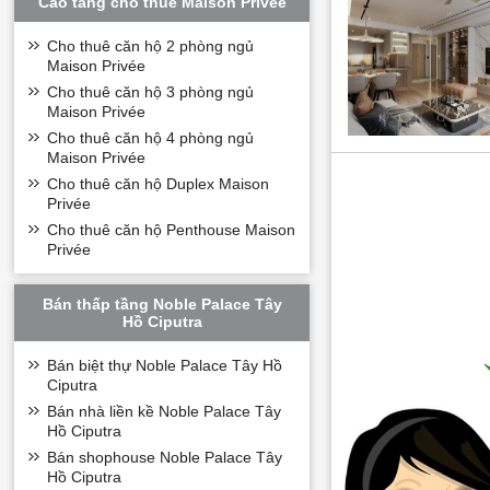
Cao tầng cho thuê Maison Privée
Cho thuê căn hộ 2 phòng ngủ
Maison Privée
Cho thuê căn hộ 3 phòng ngủ
Maison Privée
Cho thuê căn hộ 4 phòng ngủ
Cho thuê căn hộ 
Maison Privée
Không phải ngẫu nhi
Cho thuê căn hộ Duplex Maison
Cho thuê căn hộ 2
Privée
Chuyên gia nước ngoài
Cho thuê căn hộ Penthouse Maison
Các cặp vợ chồng trẻ
Privée
Gia đình có từ 1 đến 
Người làm việc tại kh
Khách hàng muốn trải
Bán thấp tầng Noble Palace Tây
Với diện tích vừa ph
Hồ Ciputra
Vị trí cho thuê că
Bán biệt thự Noble Palace Tây Hồ
Một trong những giá 
Ciputra
Từ dự án, cư dân có 
Bán nhà liền kề Noble Palace Tây
Hồ Tây
Lotte Mall Tây Hồ
Hồ Ciputra
Khu Ngoại giao đoàn
Bán shophouse Noble Palace Tây
Trung tâm Ba Đình
Hồ Ciputra
Cầu Nhật Tân