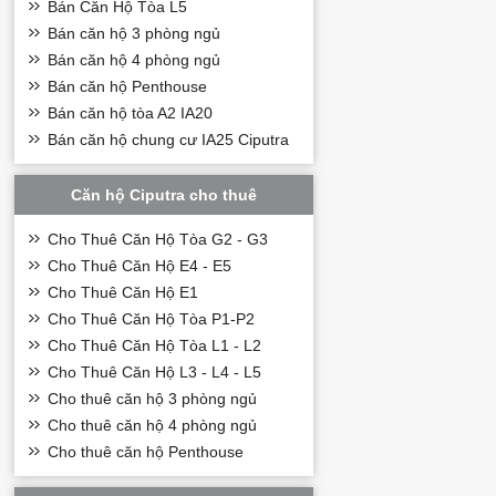
Bán Căn Hộ Tòa L5
Giá cho thuê că
Bán căn hộ 3 phòng ngủ
Hiện tại, Maison Pri
Bán căn hộ 4 phòng ngủ
Khách hàng quan tâ
Bán căn hộ Penthouse
Giá thuê dự kiến
Bán căn hộ tòa A2 IA20
Chi phí quản lý
Thời gian nhận nhà
Bán căn hộ chung cư IA25 Ciputra
Nội thất bàn giao
Điều kiện thuê dài hạn
Các thông tin này sẽ
Căn hộ Ciputra cho thuê
Tân Long Land hỗ 
Cho Thuê Căn Hộ Tòa G2 - G3
Là đơn vị có nhiều 
Cho Thuê Căn Hộ E4 - E5
chóng và hiệu quả.
Cho Thuê Căn Hộ E1
Dịch vụ bao gồm:
Cập nhật quỹ căn cho
Cho Thuê Căn Hộ Tòa P1-P2
Tư vấn lựa chọn căn 
Cho Thuê Căn Hộ Tòa L1 - L2
Hỗ trợ khảo sát thực 
Kết nối chủ nhà và kh
Cho Thuê Căn Hộ L3 - L4 - L5
Hỗ trợ thủ tục hợp đồ
Cho thuê căn hộ 3 phòng ngủ
Đội ngũ chuyên viên
Cho thuê căn hộ 4 phòng ngủ
Với lợi thế về vị tr
hấp dẫn dành cho kh
Cho thuê căn hộ Penthouse
đô thị Ciputra danh t
Để cập nhật quỹ că