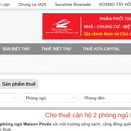
n cận
Chung cư IA20
Sunshine Riverside
KOSMO TÂY HỒ
BÁN BIỆT THỰ
THUÊ BIỆT THỰ
THUÊ KITA CAPITAL
UNSHINE CIPUTRA
NOBLE PALACE TÂY THĂNG LONG
SUNS
ÉE CIPUTRA BY CAPITALAND
Sản phẩm thuê
Cho thuê căn hộ 2 phòng ngủ 
 phòng ngủ Maison Privée
với môi trường sống xanh, cộng đồng quốc 
o thuê.