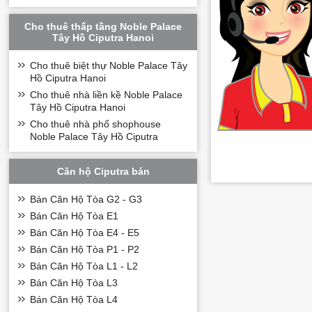
Sân bay Nội Bài
Đặc biệt, việc nằm 
Cho thuê thấp tầng Noble Palace
bậc nhất khu vực ph
Tây Hồ Ciputra Hanoi
Thiết kế căn hộ 2
Cho thuê biệt thự Noble Palace Tây
Khác với nhiều dự á
Hồ Ciputra Hanoi
giữa công năng và 
Cho thuê nhà liền kề Noble Palace
Những ưu điểm đượ
Tây Hồ Ciputra Hanoi
Không gian sinh hoạt 
Cửa kính lớn đón ánh
Cho thuê nhà phố shophouse
Ban công thoáng rộng
Noble Palace Tây Hồ Ciputra
Tối ưu tầm nhìn cảnh
Phân chia khu vực ngh
Đây là những yếu tố
Căn hộ Ciputra bán
Hệ tiện ích nâng 
Bán Căn Hộ Tòa G2 - G3
Điểm hấp dẫn của
c
Bán Căn Hộ Tòa E1
Cư dân tương lai đượ
Hồ bơi vô cực
Bán Căn Hộ Tòa E4 - E5
Hồ bơi bốn mùa
Bán Căn Hộ Tòa P1 - P2
Trung tâm chăm sóc 
Phòng tập thể thao hiệ
Bán Căn Hộ Tòa L1 - L2
Khu vui chơi trẻ em
Bán Căn Hộ Tòa L3
Lounge tiếp khách san
Không gian sinh hoạt
Bán Căn Hộ Tòa L4
Bên cạnh đó là toàn 