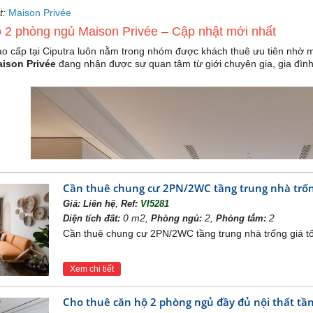
t:
Maison Privée
ộ 2 phòng ngủ Maison Privée – Cập nhật mới nhất
o cấp tại Ciputra luôn nằm trong nhóm được khách thuê ưu tiên nhờ mô
ison Privée
đang nhận được sự quan tâm từ giới chuyên gia, gia đình 
Cần thuê chung cư 2PN/2WC tầng trung nhà trống
,
Giá:
Liên hệ
Ref:
VI5281
0 m2,
2,
2
Diện tích đất:
Phòng ngủ:
Phòng tắm:
Cần thuê chung cư 2PN/2WC tầng trung nhà trống giá tốt
Xem chi tiết
Cho thuê căn hộ 2 phòng ngủ đầy đủ nội thất tần