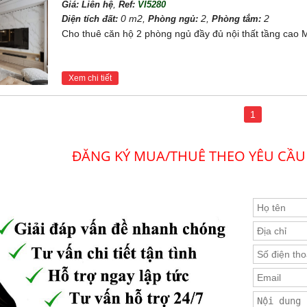
,
Giá:
Liên hệ
Ref:
VI5280
0 m2,
2,
2
Diện tích đất:
Phòng ngủ:
Phòng tắm:
Cho thuê căn hộ 2 phòng ngủ đầy đủ nội thất tầng cao M
Xem chi tiết
2 phòng ngủ Maison Privée phù hợp với những ai?
ên mà dòng sản phẩm 2 phòng ngủ luôn được đánh giá là loại hình có n
1
 phòng ngủ Maison Privée
đặc biệt phù hợp với:
 làm việc tại Hà Nội
ĐĂNG KÝ MUA/THUÊ THEO YÊU CẦU
2 con
u vực Tây Hồ Tây, Ngoại giao đoàn
 nghiệm môi trường sống cao cấp nhưng vẫn tối ưu chi phí
ải cùng công năng hợp lý, loại hình này đáp ứng tốt nhu cầu sinh hoạt 
n hộ 2 phòng ngủ Maison Privée mang lại lợi thế gì?
trị nổi bật của
cho thuê căn hộ 2 phòng ngủ Maison Privée
là khả 
thể thuận tiện di chuyển tới: