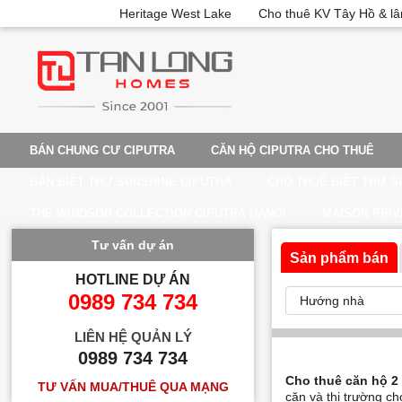
Heritage West Lake
Cho thuê KV Tây Hồ & lâ
BÁN CHUNG CƯ CIPUTRA
CĂN HỘ CIPUTRA CHO THUÊ
BÁN BIỆT THỰ SUNSHINE CIPUTRA
CHO THUÊ BIỆT THỰ S
THE WINDSOR COLLECTION CIPUTRA HANOI
MAISON PRIV
Tư vấn dự án
Sản phẩm bán
HOTLINE DỰ ÁN
0989 734 734
LIÊN HỆ QUẢN LÝ
0989 734 734
Cho thuê căn hộ 2
TƯ VẤN MUA/THUÊ QUA MẠNG
căn và thị trường ch