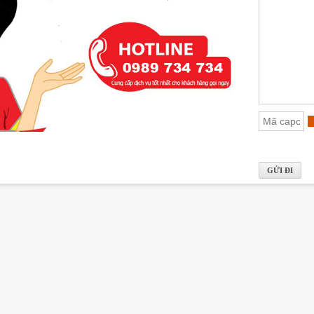
trong khu đô thị Ciputra giúp cư dân được hưởng lợi từ hệ thống hạ tần
ía Tây Bắc thủ đô.
 phòng ngủ Maison Privée đề cao trải nghiệm sống
n thông thường chỉ chú trọng diện tích,
cho thuê căn hộ 2 phòng ngủ
cảm xúc.
c kỳ vọng gồm:
liên thông rộng mở
 sáng tự nhiên
 quan
ỉ ngơi hợp lý
 giúp cư dân cảm thấy thư thái và thoải mái hơn sau mỗi ngày làm việc
tầm giá trị cho thuê căn hộ 2 phòng ngủ Maison Privée
ho thuê căn hộ 2 phòng ngủ Maison Privée
không chỉ nằm trong căn
c kỳ vọng sẽ tiếp cận các tiện ích như:
sức khỏe
n đại
g trọng
 cộng đồng
bộ tiện ích hiện hữu của khu đô thị Ciputra gồm trường quốc tế, sân go