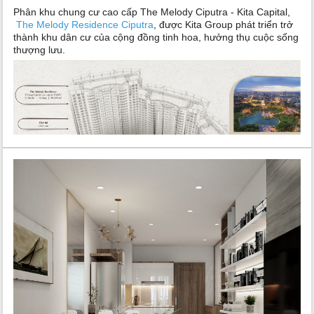
Phân khu chung cư cao cấp The Melody Ciputra - Kita Capital,
The Melody Residence Ciputra
, được Kita Group phát triển trở
thành khu dân cư của cộng đồng tinh hoa, hưởng thụ cuộc sống
thượng lưu.
Dự án The Melody Ciputra - Kita Capital được thừa hưởng
phong thủy thịnh vượng từ mảnh đất cửa ngõ Tây Bắc của Thủ
đô với sông Hồng long mạch và hồ Tây lịch sử. Dự án nằm cạnh
loạt tuyến đường huyết mạch của Thủ đô chạy thẳng tới sân
bay Nội Bài, mang đến sự thuận tiện trong di chuyển của cư
dân.
Chủ nhân căn hộ The Melody Residence Ciputra sẽ dễ dàng đi
học, đi làm, gặp gỡ đối tác hoặc thậm chí có được các cơ hội