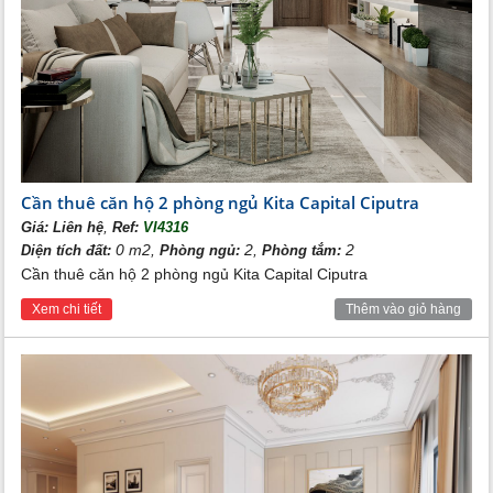
đầu tư từ những đối tác đầy tiềm năng trong nội khu chung cư.
Tọa độ kết nối vùng hoàn hảo mang đến tiện ích đẳng cấp cho
chung cư cao cấp The Melody Ciputra - Kita Capital. Cư dân
được tiếp cận các dịch vụ giáo dục, khu vui chơi giải trí, bệnh
viện, trung tâm mua sắm thương mại… Di chuyển đến các nhà
máy tại các khu công nghiệp lân cận: Yamaha, Honda,
Panasonic, Samsung Bắc Ninh….
Thiết kế đa dạng căn hộ The Melody Ciputra - Kita
Capital
Cần thuê căn hộ 2 phòng ngủ Kita Capital Ciputra
Chung cư
The Melody Residence Ciputra
gồm 11 block cao 40
,
Giá:
Liên hệ
Ref:
VI4316
tầng. Phân khu được xây dựng trên nền diện tích rộng lớn gần
0 m2,
2,
2
Diện tích đất:
Phòng ngủ:
Phòng tắm:
60.000m2 bao gồm cả các tiện ích đa dạng nội khu.
Cần thuê căn hộ 2 phòng ngủ Kita Capital Ciputra
Xem chi tiết
Thêm vào giỏ hàng