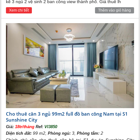
kế 3 ngủ 2 vệ sinh 2 ban công view thành phố. Giá thuê lh
Xem chi tiết
Thêm vào giỏ hàng
Cho thuê căn 3 ngủ 99m2 full đồ ban công Nam tại S1
Sunshine City
Giá:
18tr/tháng
Ref:
VI3850
99 m2,
3,
2
Diện tích đất:
Phòng ngủ:
Phòng tắm: