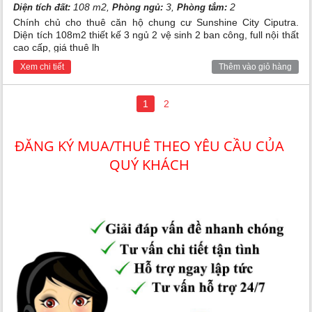
108 m2,
3,
2
Diện tích đất:
Phòng ngủ:
Phòng tắm:
Chính chủ cho thuê căn hộ chung cư Sunshine City Ciputra.
Diện tích 108m2 thiết kế 3 ngủ 2 vệ sinh 2 ban công, full nội thất
cao cấp, giá thuê lh
Xem chi tiết
Thêm vào giỏ hàng
1
2
ĐĂNG KÝ MUA/THUÊ THEO YÊU CẦU CỦA
QUÝ KHÁCH