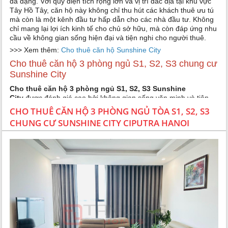
đa dạng. Với quỹ diện tích rộng lớn và vị trí đắc địa tại khu vực
Tây Hồ Tây, căn hộ này không chỉ thu hút các khách thuê ưu tú
mà còn là một kênh đầu tư hấp dẫn cho các nhà đầu tư. Không
chỉ mang lại lợi ích kinh tế cho chủ sở hữu, mà còn đáp ứng nhu
cầu về không gian sống hiện đại và tiện nghi cho người thuê.
>>> Xem thêm:
Cho thuê căn hộ Sunshine City
Cho thuê căn hộ 3 phòng ngủ S1, S2, S3 chung cư
Sunshine City
Cho thuê căn hộ 3 phòng ngủ S1, S2, S3 Sunshine
City
được đánh giá cao bởi không gian sống văn minh và tiện
nghi mà nó mang lại. Nằm trong lòng đô thị Ciputra, Nam Thăng
CHO THUÊ CĂN HỘ 3 PHÒNG NGỦ TÒA S1, S2, S3
Long, quận Bắc Từ Liêm, Hà Nội, dự án này do Tập đoàn
CHUNG CƯ SUNSHINE CITY CIPUTRA HANOI
Sunshine Group làm chủ đầu tư, với phong cách kiến trúc cổ
điển Pháp.