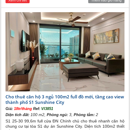
Xem chi tiết
Thêm vào giỏ hàng
Cho thuê căn hộ 3 ngủ 100m2 full đồ mới, tầng cao view
thành phố S1 Sunshine City
Giá:
18tr/tháng
Ref:
VI3851
100 m2,
3,
2
Diện tích đất:
Phòng ngủ:
Phòng tắm:
S1 25-30 99,6m full cửa ĐN Chính chủ cho thuê nhanh căn hộ
chung cư tại tòa S1 dự án Sunshine City. Diện tích 100m2 thiết