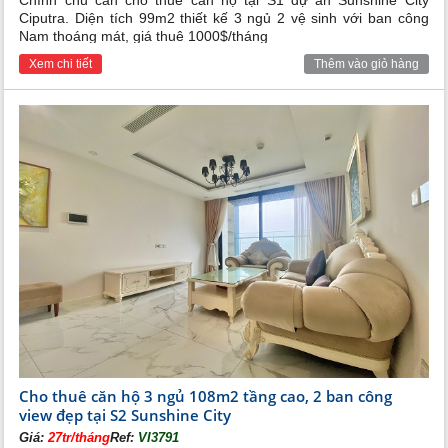
Chính chủ cần cho thuê căn hộ tại S1 dự án Sunshine City
Ciputra. Diện tích 99m2 thiết kế 3 ngủ 2 vệ sinh với ban công
Nam thoáng mát, giá thuê 1000$/tháng
Xem chi tiết
Thêm vào giỏ hàng
Cho thuê căn hộ 3 ngủ 108m2 tầng cao, 2 ban công
view đẹp tại S2 Sunshine City
Giá:
27tr/tháng
Ref:
VI3791