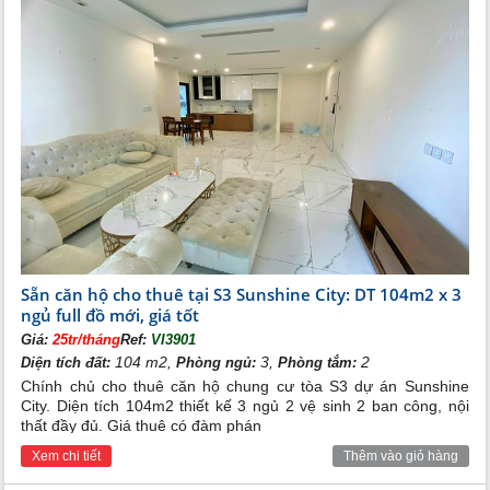
Sẵn căn hộ cho thuê tại S3 Sunshine City: DT 104m2 x 3
ngủ full đồ mới, giá tốt
Giá:
25tr/tháng
Ref:
VI3901
104 m2,
3,
2
Diện tích đất:
Phòng ngủ:
Phòng tắm:
Chính chủ cho thuê căn hộ chung cư tòa S3 dự án Sunshine
City. Diện tích 104m2 thiết kế 3 ngủ 2 vệ sinh 2 ban công, nội
thất đầy đủ. Giá thuê có đàm phán
Xem chi tiết
Thêm vào giỏ hàng