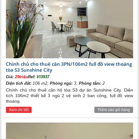
Chính chủ cho thuê căn 3PN/106m2 full đồ view thoáng
tòa S3 Sunshine City
Giá:
29triệu
Ref:
VI3937
106 m2,
3,
2
Diện tích đất:
Phòng ngủ:
Phòng tắm:
Chính chủ cho thuê căn hộ tòa S3 dự án Sunshine City. Diện
tích 106m2 thiết kế 3 ngủ 2 vệ sinh 2 ban công, full đồ view
thoáng.
Xem chi tiết
Thêm vào giỏ hàng