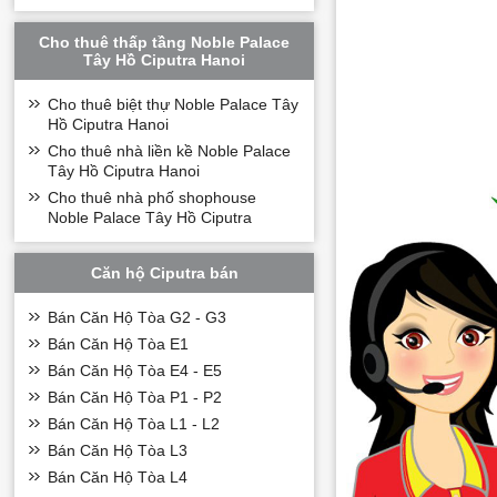
Hotline:
0989.734.734
Địa chỉ: 39B Xuân Diệ
Cho thuê thấp tầng Noble Palace
>> Xem thêm thông 
Tây Hồ Ciputra Hanoi
Cho thuê biệt thự s
Cho thuê biệt thự Noble Palace Tây
Cho thuê nhà liền k
Hồ Ciputra Hanoi
Cho thuê nhà liền kề Noble Palace
Tây Hồ Ciputra Hanoi
Cho thuê nhà phố shophouse
Noble Palace Tây Hồ Ciputra
Căn hộ Ciputra bán
Bán Căn Hộ Tòa G2 - G3
Bán Căn Hộ Tòa E1
Bán Căn Hộ Tòa E4 - E5
Bán Căn Hộ Tòa P1 - P2
Bán Căn Hộ Tòa L1 - L2
Bán Căn Hộ Tòa L3
Bán Căn Hộ Tòa L4