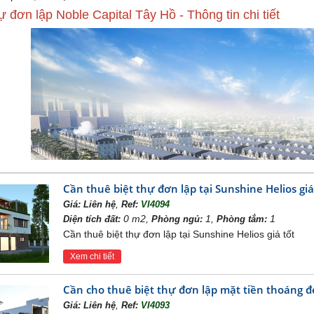
ự đơn lập Noble Capital Tây Hồ - Thông tin chi tiết
Cần thuê biệt thự đơn lập tại Sunshine Helios giá
,
Giá:
Liên hệ
Ref:
VI4094
0 m2,
1,
1
Diện tích đất:
Phòng ngủ:
Phòng tắm:
Cần thuê biệt thự đơn lập tại Sunshine Helios giá tốt
Xem chi tiết
Hồ nổi bật với sự kết hợp tinh tế từ những loại hình biệt thự hàng đầu
Cần cho thuê biệt thự đơn lập mặt tiền thoáng đẹ
thị Ciputra Hà Nội, Noble Capital Tây Hồ mang đến một loạt sản phẩm
,
Giá:
Liên hệ
Ref:
VI4093