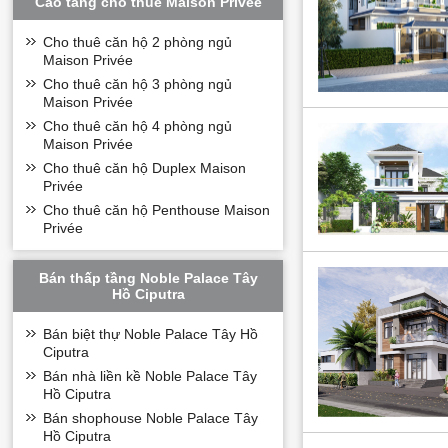
không chỉ là nơi tậ
Cao tầng cho thuê Maison Privée
nội khu.
Cho thuê căn hộ 2 phòng ngủ
* Với diện tích tổng
Maison Privée
thất được cá nhân h
Cho thuê căn hộ 3 phòng ngủ
Biệt thự đơn lập 
Maison Privée
- Biệt thự đơn lập t
Cho thuê căn hộ 4 phòng ngủ
hợp hoàn hảo giữa vẻ
Maison Privée
đường nét kiến trúc.
Cho thuê căn hộ Duplex Maison
- Những phòng không 
Privée
chọn và bài trí với 
Cho thuê căn hộ Penthouse Maison
Tiềm năng sinh lờ
Privée
* Tiềm năng cho thuê
Hà Nội, kết hợp với t
Bán thấp tầng Noble Palace Tây
* Những biệt thự nà
Hồ Ciputra
kế nội thất, cùng vớ
* Điểm mạnh của việ
Bán biệt thự Noble Palace Tây Hồ
khu vui chơi, siêu t
Ciputra
đầy đủ tiện ích. Nhờ
Bán nhà liền kề Noble Palace Tây
định và tiềm năng si
Hồ Ciputra
Để biết thêm thông ti
Bán shophouse Noble Palace Tây
phương thức sau:
Hồ Ciputra
canhociput
Website: