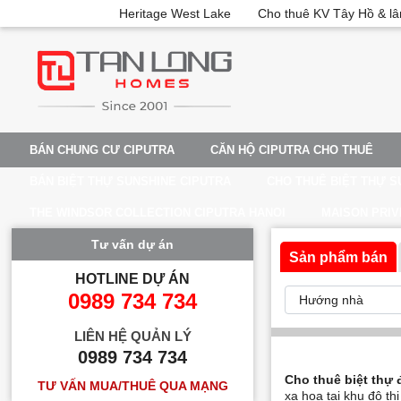
Heritage West Lake
Cho thuê KV Tây Hồ & lâ
BÁN CHUNG CƯ CIPUTRA
CĂN HỘ CIPUTRA CHO THUÊ
BÁN BIỆT THỰ SUNSHINE CIPUTRA
CHO THUÊ BIỆT THỰ S
THE WINDSOR COLLECTION CIPUTRA HANOI
MAISON PRIV
Tư vấn dự án
Sản phẩm bán
HOTLINE DỰ ÁN
0989 734 734
LIÊN HỆ QUẢN LÝ
0989 734 734
Cho thuê biệt thự 
TƯ VẤN MUA/THUÊ QUA MẠNG
xa hoa tại khu đô thị