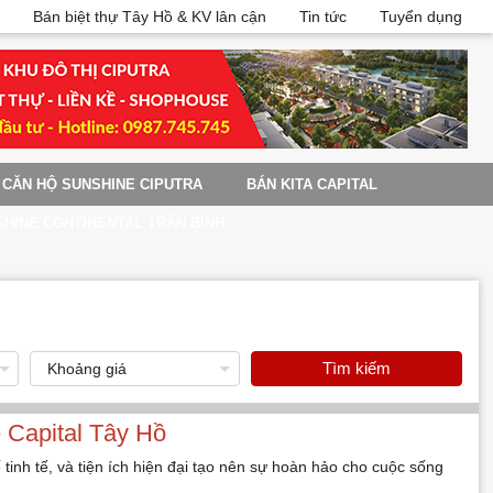
Bán biệt thự Tây Hồ & KV lân cận
Tin tức
Tuyển dụng
CĂN HỘ SUNSHINE CIPUTRA
BÁN KITA CAPITAL
HINE CONTINENTAL TRẦN BÌNH
Tìm kiếm
e Capital Tây Hồ
tinh tế, và tiện ích hiện đại tạo nên sự hoàn hảo cho cuộc sống