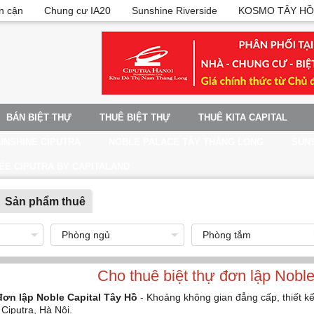
n cận
Chung cư IA20
Sunshine Riverside
KOSMO TÂY HỒ
BÁN BIỆT THỰ
THUÊ BIỆT THỰ
THUÊ KITA CAPITAL
UNSHINE CIPUTRA
NOBLE PALACE TÂY THĂNG LONG
SUNS
ÉE CIPUTRA BY CAPITALAND
Sản phẩm thuê
Cho thuê biệt thự đơn lập Nobl
đơn lập Noble Capital Tây Hồ
- Khoảng không gian đẳng cấp, thiết kế 
 Ciputra, Hà Nội.