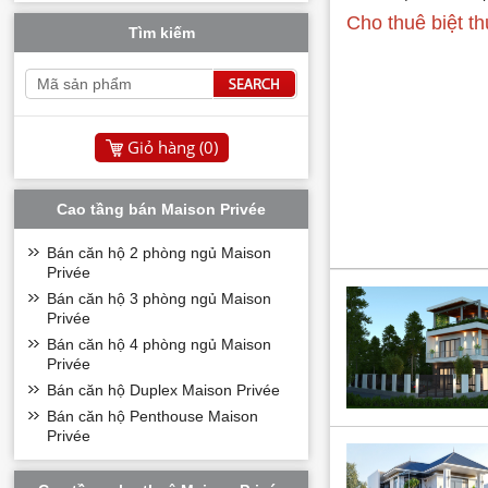
Cho thuê biệt th
Tìm kiếm
Giỏ hàng (
0
)
Cao tầng bán Maison Privée
Bán căn hộ 2 phòng ngủ Maison
Privée
Bán căn hộ 3 phòng ngủ Maison
Privée
Bán căn hộ 4 phòng ngủ Maison
Privée
Bán căn hộ Duplex Maison Privée
Bán căn hộ Penthouse Maison
* Noble Capital Tây 
Privée
Sunshine Group.
* Nằm trong khu đô 