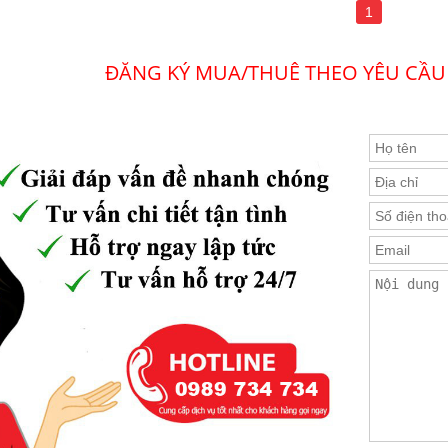
1
u, Tây Hồ, Hà Nội
tin về các sản phẩm khác
ĐĂNG KÝ MUA/THUÊ THEO YÊU CẦU
ong lập Noble Capital Tây Hồ
ề Noble Capital Tây Hồ