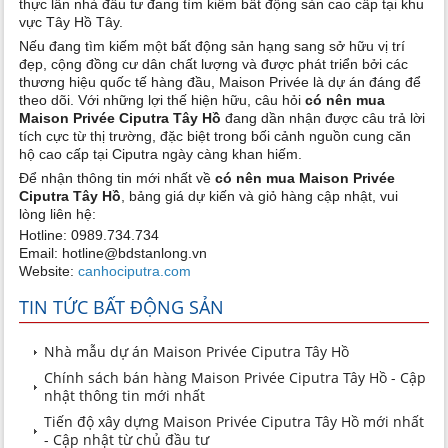
thực lẫn nhà đầu tư đang tìm kiếm bất động sản cao cấp tại khu
vực Tây Hồ Tây.
Nếu đang tìm kiếm một bất động sản hạng sang sở hữu vị trí
đẹp, cộng đồng cư dân chất lượng và được phát triển bởi các
thương hiệu quốc tế hàng đầu, Maison Privée là dự án đáng để
theo dõi. Với những lợi thế hiện hữu, câu hỏi
có nên mua
Maison Privée Ciputra Tây Hồ
đang dần nhận được câu trả lời
tích cực từ thị trường, đặc biệt trong bối cảnh nguồn cung căn
hộ cao cấp tại Ciputra ngày càng khan hiếm.
Để nhận thông tin mới nhất về
có nên mua Maison Privée
Ciputra Tây Hồ
, bảng giá dự kiến và giỏ hàng cập nhật, vui
lòng liên hệ:
Hotline: 0989.734.734
Email: hotline@bdstanlong.vn
Website:
canhociputra.com
TIN TỨC BẤT ĐỘNG SẢN
Nhà mẫu dự án Maison Privée Ciputra Tây Hồ
Chính sách bán hàng Maison Privée Ciputra Tây Hồ - Cập
nhật thông tin mới nhất
Tiến độ xây dựng Maison Privée Ciputra Tây Hồ mới nhất
- Cập nhật từ chủ đầu tư