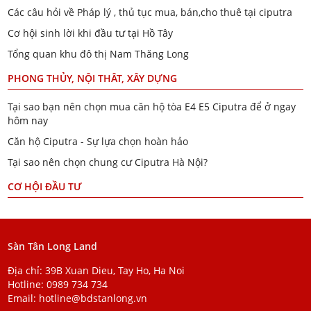
Các câu hỏi về Pháp lý , thủ tục mua, bán,cho thuê tại ciputra
Cơ hội sinh lời khi đầu tư tại Hồ Tây
Tổng quan khu đô thị Nam Thăng Long
PHONG THỦY, NỘI THÂT, XÂY DỰNG
Tại sao bạn nên chọn mua căn hộ tòa E4 E5 Ciputra để ở ngay
hôm nay
Căn hộ Ciputra - Sự lựa chọn hoàn hảo
Tại sao nên chọn chung cư Ciputra Hà Nội?
CƠ HỘI ĐẦU TƯ
Sàn Tân Long Land
Địa chỉ: 39B Xuan Dieu, Tay Ho, Ha Noi
Hotline:
0989 734 734
Email:
hotline@bdstanlong.vn